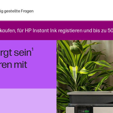
ig gestellte Fragen
kaufen, für HP Instant Ink registieren und bis zu 
¹
rgt sein
en mit