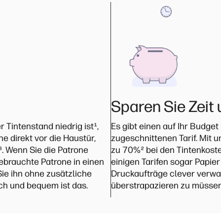
Sparen Sie Zeit
r Tintenstand niedrig ist
¹
,
Es gibt einen auf Ihr Budge
e direkt vor die Haustür,
zugeschnittenen Tarif. Mit u
³
. Wenn Sie die Patrone
zu 70%
²
bei den Tintenkost
ebrauchte Patrone in einen
einigen Tarifen sogar Papier
ie ihn ohne zusätzliche
Druckaufträge clever verwal
ch und bequem ist das.
überstrapazieren zu müssen