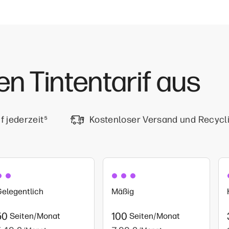
en Tintentarif aus
f jederzeit
⁵
Kostenloser Versand und Recycli
elegentlich
Mäßig
50
100
Seiten/Monat
Seiten/Monat