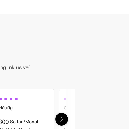
ng inklusive
⁴
Häufig
Office
300
700
Seiten/Monat
Seiten/Monat