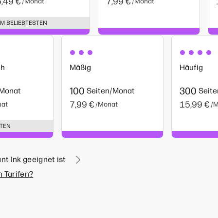
5,49 €
7,99 €
/Monat
/Monat
M BELIEBTESTEN
ch
Mäßig
Häufig
100
300
/Monat
Seiten/Monat
Seit
7,99 €
15,99 €
nat
/Monat
/
STEN
nt Ink geeignet ist
 Tarifen?