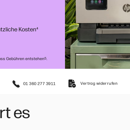
tzliche Kosten
⁴
dass Gebühren entstehen
.
5
Vertrag widerrufen
01 360 277 3911
rt es