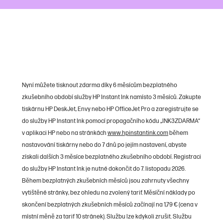
Nyní můžete tisknout zdarma díky 6 měsícům bezplatného
zkušebního období služby HP Instant Ink namísto 3 měsíců. Zakupte
tiskárnu HP DeskJet, Envy nebo HP OfficeJet Pro a zaregistrujte se
do služby HP Instant Ink pomocí propagačního kódu „INK3ZDARMA“
v aplikaci HP nebo na stránkách
www.hpinstantink.com
během
nastavování tiskárny nebo do 7 dnů po jejím nastavení, abyste
získali dalších 3 měsíce bezplatného zkušebního období. Registraci
do služby HP Instant Ink je nutné dokončit do 7. listopadu 2026.
Během bezplatných zkušebních měsíců jsou zahrnuty všechny
vytištěné stránky, bez ohledu na zvolený tarif. Měsíční náklady po
skončení bezplatných zkušebních měsíců začínají na 1,79 € (cena v
místní měně za tarif 10 stránek). Službu lze kdykoli zrušit. Službu