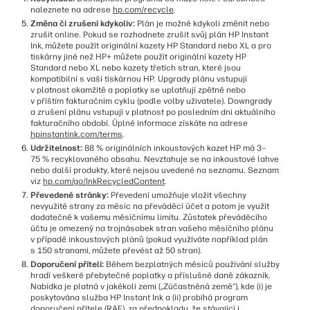
naleznete na adrese
hp.com/recycle
.
Změna či zrušení kdykoliv:
Plán je možné kdykoli změnit nebo
zrušit online. Pokud se rozhodnete zrušit svůj plán HP Instant
Ink, můžete použít originální kazety HP Standard nebo XL a pro
tiskárny jiné než HP+ můžete použít originální kazety HP
Standard nebo XL nebo kazety třetích stran, které jsou
kompatibilní s vaší tiskárnou HP. Upgrady plánu vstupují
v platnost okamžitě a poplatky se uplatňují zpětně nebo
v příštím fakturačním cyklu (podle volby uživatele). Downgrady
a zrušení plánu vstupují v platnost po posledním dni aktuálního
fakturačního období. Úplné informace získáte na adrese
hpinstantink.com/terms
.
Udržitelnost:
88 % originálních inkoustových kazet HP má 3–
75 % recyklovaného obsahu. Nevztahuje se na inkoustové lahve
nebo další produkty, které nejsou uvedené na seznamu. Seznam
viz
hp.com/go/InkRecycledContent
.
Převedené stránky:
Převedení umožňuje vložit všechny
nevyužité strany za měsíc na převáděcí účet a potom je využít
dodatečně k vašemu měsíčnímu limitu. Zůstatek převáděcího
účtu je omezený na trojnásobek stran vašeho měsíčního plánu
v případě inkoustových plánů (pokud využíváte například plán
s 150 stranami, můžete převést až 50 stran).
Doporučení příteli:
Během bezplatných měsíců používání služby
hradí veškeré přebytečné poplatky a příslušné daně zákazník.
Nabídka je platná v jakékoli zemi („Zúčastněná země“), kde (i) je
poskytována služba HP Instant Ink a (ii) probíhá program
doporučení přítele (RAF), za předpokladu, že stávající i