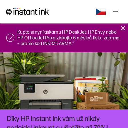
Kupte si nyní tiskárnu HP DeskJet, HP Envy nebo
HP OfficeJet Pro a získejte 6 měsíců tisku zdarma
– promo kód INK3ZDARMA.*
Díky HP Instant Ink vám už nikdy
nedojde
inkoust a ušetříte až 70%
¹
²