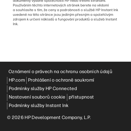
dokumenty vydané společností HP nebo třetími stranami.
Používáním těchto internetových stránek berete na vědomí
a souhlasíte s tím, že ceny a podrobnosti o službě HP Instant Ink
uvedené na této stránce jsou jediným přesným a spolehlivým
zdrojem k určení nákladů a fungování produktů a služeb Instant
Ink.
Oznámení o právech na ochranu osobních údajů
HP.com
Prohlášení o ochraně soukromí
Podmínky služby HP Connected
Nastavení souborů cookie
přístupnost
Podmínky služby Instant Ink
© 2026 HP Development Company, L.P.