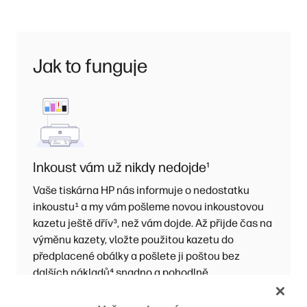
Jak to funguje
Inkoust vám už nikdy nedojde
¹
Vaše tiskárna HP nás informuje o nedostatku
inkoustu
¹
a my vám pošleme novou inkoustovou
kazetu ještě dřív
³
, než vám dojde. Až přijde čas na
výměnu kazety, vložte použitou kazetu do
předplacené obálky a pošlete ji poštou bez
dalších nákladů
⁴
snadno a pohodlně.