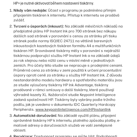
HP+ je nutné aktivovat během nastavení tiskárny.
Nikdy vám nedojde:
Účast v programu je podmíněna přímým
připojením tiskáren k internetu. Přístup k internetu se prodává
zvlášť.
Tvrzení o úsporách (inkoust):
Na základě měsíčních nákladů na
předplatné plánu HP Instant Ink pro 700 stránek bez nákupu
dalších sad stránek v porovnání s cenou za stránku při tisku
stránek podle normy ISO/IEC 24711 na většině barevných
inkoustových kazetových tiskáren formátu A4 a multifunkčních
tiskáren HP. Srovnávané tiskárny měly v porovnání s nejdražší
tiskárnou podporující službu HP Instant Ink a na základě údajů
za rok stejnou nebo nižší cenu v místní měně v jednotlivých
zemích. Pro účely této studie se nepracuje s prodejními cenami.
Průměrná cena za stránku v zemi použitá k určení procentuální
úspory oproti ceně za stránku u služby HP Instant Ink. Z důvodu
nestandardního modelu hardwaru a spotřebního materiálu jsou
ze studie vyloučeny tiskárny HP Ink Advantage, tiskárny
prodávané v rámci smlouvy a další tiskárny, které používají
výhradně kazety XL. Každoroční studie Keypoint Intelligence
zadaná společností HP. Tiskárny byly vybrány podle tržního
podílu, jak je uvedeno v dokumentu IDC Quarterly Hardcopy
Peripherals.
www.keypointintelligence.com/HPInstantInk
Automatické doručování:
Na základě využití plánu, připojení
oprávněné tiskárny HP k internetu, platného způsobu platby, e-
mailové adresy a doručovacích služeb ve vaší zeměpisné
oblasti.
Recyklace:
Dostupnost programu se může lišit. Podrobnosti