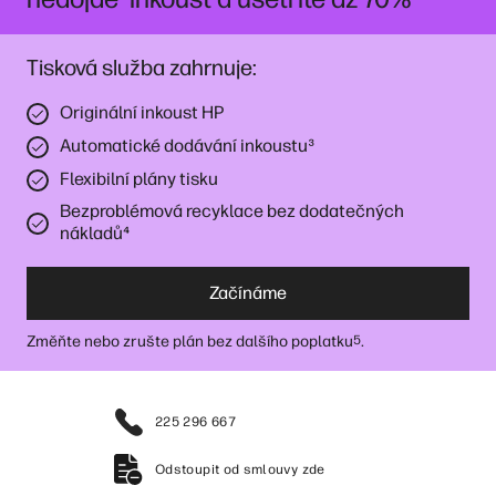
Tisková služba zahrnuje:
Originální inkoust HP
Automatické dodávání inkoustu
³
Flexibilní plány tisku
Bezproblémová recyklace bez dodatečných
nákladů
⁴
Začínáme
Změňte nebo zrušte plán bez dalšího poplatku
.
5
225 296 667
Odstoupit od smlouvy zde