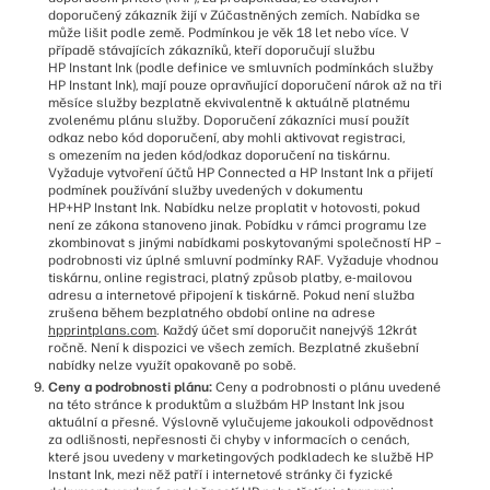
doporučený zákazník žijí v Zúčastněných zemích. Nabídka se
může lišit podle země. Podmínkou je věk 18 let nebo více. V
případě stávajících zákazníků, kteří doporučují službu
HP Instant Ink (podle definice ve smluvních podmínkách služby
HP Instant Ink), mají pouze opravňující doporučení nárok až na tři
měsíce služby bezplatně ekvivalentně k aktuálně platnému
zvolenému plánu služby. Doporučení zákazníci musí použít
odkaz nebo kód doporučení, aby mohli aktivovat registraci,
s omezením na jeden kód/odkaz doporučení na tiskárnu.
Vyžaduje vytvoření účtů HP Connected a HP Instant Ink a přijetí
podmínek používání služby uvedených v dokumentu
HP+HP Instant Ink. Nabídku nelze proplatit v hotovosti, pokud
není ze zákona stanoveno jinak. Pobídku v rámci programu lze
zkombinovat s jinými nabídkami poskytovanými společností HP –
podrobnosti viz úplné smluvní podmínky RAF. Vyžaduje vhodnou
tiskárnu, online registraci, platný způsob platby, e-mailovou
adresu a internetové připojení k tiskárně. Pokud není služba
zrušena během bezplatného období online na adrese
hpprintplans.com
. Každý účet smí doporučit nanejvýš 12krát
ročně. Není k dispozici ve všech zemích. Bezplatné zkušební
nabídky nelze využít opakovaně po sobě.
Ceny a podrobnosti plánu:
Ceny a podrobnosti o plánu uvedené
na této stránce k produktům a službám HP Instant Ink jsou
aktuální a přesné. Výslovně vylučujeme jakoukoli odpovědnost
za odlišnosti, nepřesnosti či chyby v informacích o cenách,
které jsou uvedeny v marketingových podkladech ke službě HP
Instant Ink, mezi něž patří i internetové stránky či fyzické