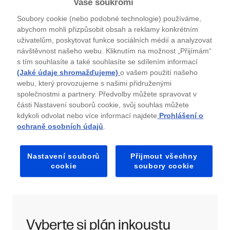
Vaše soukromí
Soubory cookie (nebo podobné technologie) používáme,
abychom mohli přizpůsobit obsah a reklamy konkrétním
uživatelům, poskytovat funkce sociálních médií a analyzovat
návštěvnost našeho webu. Kliknutím na možnost „Přijímám“
Ušetřete čas i peníze
²
s tím souhlasíte a také souhlasíte se sdílením informací
(Jaké údaje shromažďujeme)
o vašem použití našeho
Nabízíme plány přizpůsobené vašemu rozpočtu a
webu, který provozujeme s našimi přidruženými
tiskovým potřebám. Naše flexibilní plány vám
společnostmi a partnery. Předvolby můžete spravovat v
mohou ušetřit až 70%
²
na inkoustu. Některé plány
části Nastavení souborů cookie, svůj souhlas můžete
navíc obsahují i dodávky papíru. Je to chytrý
kdykoli odvolat nebo více informací najdete
Prohlášení o
způsob, jak spravovat vaše tiskové potřeby za
ochraně osobních údajů
.
skvělou cenu.
Nastavení souborů
Přijmout všechny
cookie
soubory cookie
Vyberte si plán inkoustu