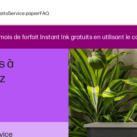
aits
Service papier
FAQ
 mois de forfait Instant Ink gratuits en utilisant
s à
z
vice