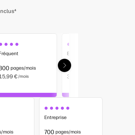
inclus
⁴
Fréquent
Entreprise
300
700
pages/mois
pages/mois
15,99 €
31,99 €
/mois
/mois
Entreprise
700
s/mois
pages/mois