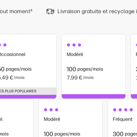
 tout moment
⁵
Livraison gratuite et recyclage 
Occasionnel
Modéré
50
100
pages/mois
pages/mois
5,49 €
7,99 €
/mois
/mois
ES PLUS POPULAIRES
l
Modéré
Fréquent
100
300
mois
pages/mois
page