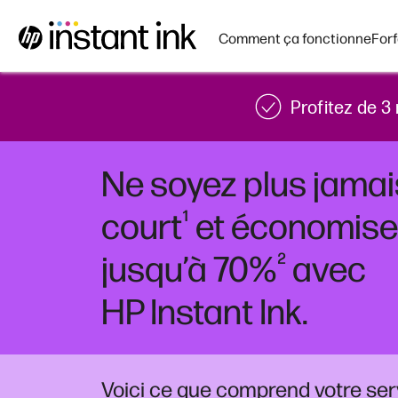
Comment ça fonctionne
Forf
Profitez de 3
Ne soyez plus jamai
¹
court
et économise
²
jusqu’à 70%
avec
HP Instant Ink.
Voici ce que comprend votre ser