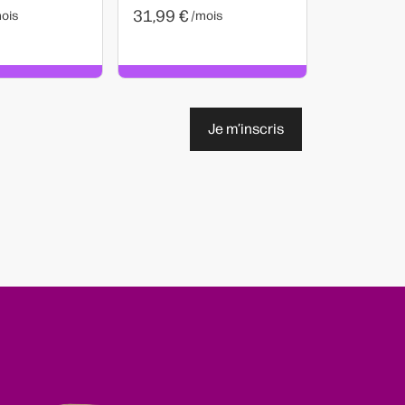
31,99 €
ois
/mois
Je m’inscris