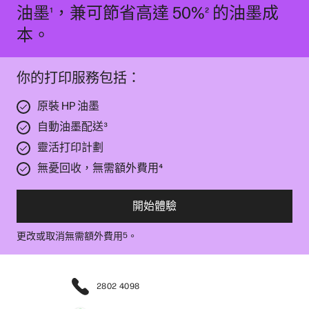
油墨
，兼可節省高達 50%
的油墨成
¹
²
本。
你的打印服務包括：
原裝 HP 油墨
自動油墨配送
³
靈活打印計劃
無憂回收，無需額外費用
⁴
開始體驗
更改或取消無需額外費用
。
5
2802 4098