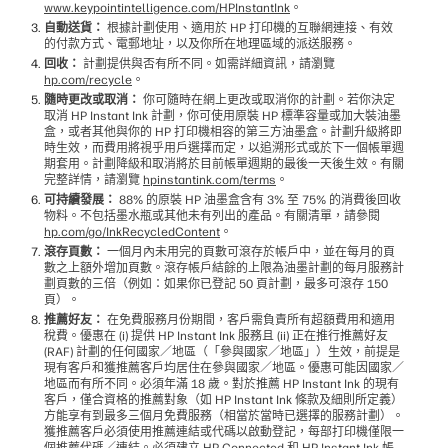
www.keypointintelligence.com/HPInstantInk
。
自動送貨：
根據計劃使用、適用於 HP 打印機的互聯網連接、有效
的付款方式、電郵地址，以及你所在地理區域的派送服務。
回收：
計劃提供與否有所不同。如需詳細資訊，請瀏覽
hp.com/recycle
。
隨時更改或取消：
你可隨時在網上更改或取消你的計劃。若你決定
取消 HP Instant Ink 計劃，你可使用原裝 HP 標準容量或加大裝油墨
盒，或者其他與你的 HP 打印機相容的第三方油墨盒。計劃升級將即
時生效，而費用將視乎用戶選擇而定，以追溯形式或於下一個帳單週
期套用。計劃降級和取消將於目前帳單週期的最後一天後生效。有關
完整詳情，請瀏覽
hpinstantink.com/terms
。
可持續發展：
88% 的原裝 HP 油墨盒含有 3% 至 75% 的消費後回收
物料。不包括墨水瓶或其他未有列出的產品。有關清單，請參閱
hp.com/go/InkRecycledContent
。
滾存頁數：
一個月內未用完的頁數可滾存於帳戶中，並在每月的頁
數之上額外增加頁數。滾存帳戶結餘的上限為油墨計劃的每月服務計
劃頁數的三倍（例如：如果你已登記 50 頁計劃，最多可滾存 150
頁）。
推薦好友：
在免費服務月份期間，客戶需負責所有超額費用和適用
稅費。優惠在 (i) 提供 HP Instant Ink 服務且 (ii) 正在推行推薦好友
(RAF) 計劃的任何國家／地區（「參與國家／地區」）生效，前提是
現有客戶和獲推薦客戶均居住在參與國家／地區。優惠可能因國家／
地區而有所不同。必須年滿 18 歲。對於推薦 HP Instant Ink 的現有
客戶，僅合資格的推薦對象（如 HP Instant Ink 條款及細則所定義）
方能享有到最多三個月免費服務（相當於當時已選擇的服務計劃）。
獲推薦客戶必須使用推薦連結或代碼以啟動登記，每部打印機僅限一