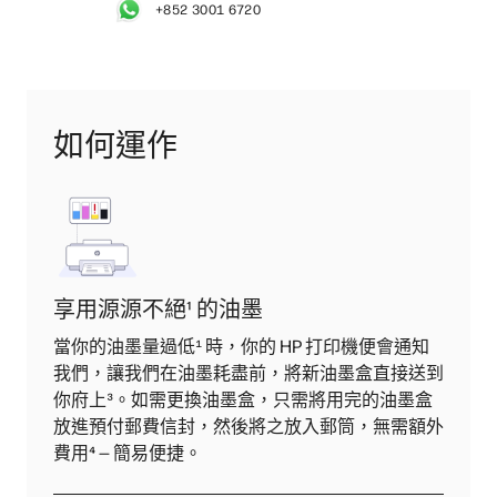
+852 3001 6720
如何運作
享用源源不絕
¹
的油墨
當你的油墨量過低
¹
時，你的 HP 打印機便會通知
我們，讓我們在油墨耗盡前，將新油墨盒直接送到
你府上
³
。如需更換油墨盒，只需將用完的油墨盒
放進預付郵費信封，然後將之放入郵筒，無需額外
費用
⁴
— 簡易便捷。