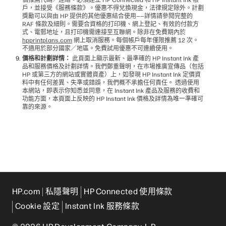
個推薦代碼／連結。必須建立 HP Connected 和 HP Instant Ink 帳
戶，並接受《服務條款》。優惠不得兌換現金，法律規定除外。計劃
獎勵可以與由 HP 提供的其他優惠結合使用——詳情請參閱完整的
RAF 條款及細則。需要合資格的打印機、網上登記、有效的付款方
式、電郵地址，且打印機需連接至互聯網。除非在免費期內於
hpprintplans.com
網上取消服務。每個帳戶每年僅限推薦 12 次。
不適用於部分國家／地區。免費試用優惠不可連續使用。
價格和計劃詳情：
此頁面上顯示最新、最準確的 HP Instant Ink 產
品和服務價格及計劃詳情。我們鄭重聲明，在巿場推廣宣傳品（包括
HP 或第三方的網站或實體資產）上，如發現 HP Instant Ink 定價資
料中有任何差異、失準或錯誤，我們概不承擔任何責任。 透過使用
本網站，即表示你知悉並同意，在 Instant Ink 產品及服務的收費和
功能方面，本頁面上反映的 HP Instant Ink 價格及詳情為唯一準確可
靠的來源。
HP.com
私隱聲明
HP Connected 使用條款
Cookie 設定
Instant Ink 服務條款