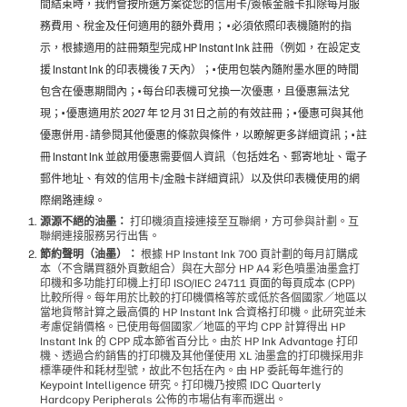
間結束時，我們會按所選方案從您的信用卡/簽帳金融卡扣除每月服
務費用、稅金及任何適用的額外費用； • 必須依照印表機隨附的指
示，根據適用的註冊類型完成 HP Instant Ink 註冊（例如，在設定支
援 Instant Ink 的印表機後 7 天內）；• 使用包裝內隨附墨水匣的時間
包含在優惠期間內；• 每台印表機可兌換一次優惠，且優惠無法兌
現；• 優惠適用於 2027 年 12 月 31 日之前的有效註冊；• 優惠可與其他
優惠併用 - 請參閱其他優惠的條款與條件，以瞭解更多詳細資訊；• 註
冊 Instant Ink 並啟用優惠需要個人資訊（包括姓名、郵寄地址、電子
郵件地址、有效的信用卡/金融卡詳細資訊）以及供印表機使用的網
際網路連線。
源源不絕的油墨：
打印機須直接連接至互聯網，方可參與計劃。互
聯網連接服務另行出售。
節約聲明（油墨）：
根據 HP Instant Ink 700 頁計劃的每月訂購成
本（不含購買額外頁數組合）與在大部分 HP A4 彩色噴墨油墨盒打
印機和多功能打印機上打印 ISO/IEC 24711 頁面的每頁成本 (CPP)
比較所得。每年用於比較的打印機價格等於或低於各個國家／地區以
當地貨幣計算之最高價的 HP Instant Ink 合資格打印機。此研究並未
考慮促銷價格。已使用每個國家／地區的平均 CPP 計算得出 HP
Instant Ink 的 CPP 成本節省百分比。由於 HP Ink Advantage 打印
機、透過合約銷售的打印機及其他僅使用 XL 油墨盒的打印機採用非
標準硬件和耗材型號，故此不包括在內。由 HP 委託每年進行的
Keypoint Intelligence 研究。打印機乃按照 IDC Quarterly
Hardcopy Peripherals 公佈的市場佔有率而選出。