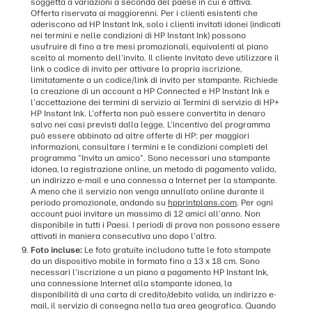
soggetta a variazioni a seconda del paese in cui è attiva.
Offerta riservata ai maggiorenni. Per i clienti esistenti che
aderiscono ad HP Instant Ink, solo i clienti invitati idonei (indicati
nei termini e nelle condizioni di HP Instant Ink) possono
usufruire di fino a tre mesi promozionali, equivalenti al piano
scelto al momento dell'invito. Il cliente invitato deve utilizzare il
link o codice di invito per attivare la propria iscrizione,
limitatamente a un codice/link di invito per stampante. Richiede
la creazione di un account a HP Connected e HP Instant Ink e
l'accettazione dei termini di servizio ai Termini di servizio di HP+
HP Instant Ink. L'offerta non può essere convertita in denaro
salvo nei casi previsti dalla legge. L'incentivo del programma
può essere abbinato ad altre offerte di HP: per maggiori
informazioni, consultare i termini e le condizioni completi del
programma "Invita un amico". Sono necessari una stampante
idonea, la registrazione online, un metodo di pagamento valido,
un indirizzo e-mail e una connessa a Internet per la stampante.
A meno che il servizio non venga annullato online durante il
periodo promozionale, andando su
hpprintplans.com
. Per ogni
account puoi invitare un massimo di 12 amici all'anno. Non
disponibile in tutti i Paesi. I periodi di prova non possono essere
attivati in maniera consecutiva uno dopo l'altro.
Foto incluse:
Le foto gratuite includono tutte le foto stampate
da un dispositivo mobile in formato fino a 13 x 18 cm. Sono
necessari l'iscrizione a un piano a pagamento HP Instant Ink,
una connessione Internet alla stampante idonea, la
disponibilità di una carta di credito/debito valida, un indirizzo e-
mail, il servizio di consegna nella tua area geografica. Quando