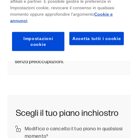
affiliati e partner. È possibile gestire le preferenze in
Risparmia tempo e denaro
²
Impostazioni cookie, revocare il consenso in qualsiasi
momento oppure approfondire l'argomento
Cookie e
Abbiamo un piano adatto ad ogni budget ed
annunci
.
esigenza di stampa. Grazie ai nostri piani
flessibili puoi risparmiare fino al 70%
²
Impostazioni
Accetta tutti i cookie
sull'inchiostro. Ad alcuni piani puoi anche
cookie
aggiungere la consegna della carta. È un servizio
flessibile, che ti aiuta a risparmiare e stampare
senza preoccupazioni.
Scegli il tuo piano inchiostro
Modifica o cancella il tuo piano in qualsiasi
momento
⁵