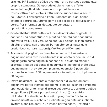
originali HP Standard o XL o eventuali altre cartucce adatte alla
propria stampante. Gli upgrade al piano hanno effetto
immediato e gli addebiti verranno applicati in modo
retrospettivo o nel ciclo di fatturazione successivo, a scelta
dell'utente. Il downgrade e l'annullamento dei piani hanno
effetto a partire dall'ultimo giorno del periodo di fatturazione in
corso. Per informazioni dettagliate consultare
hpinstantink.com/terms
.
Sostenibilità:
L'88% delle cartucce di inchiostro originali HP
contiene una percentuale di plastica riciclata post-consumo
che varia tra il 3 e il 75%. Sono esclusi i flaconi di inchiostro e
gli altri prodotti non elencati. Per un elenco di materiali e
prodotti, consultare hp.com/
go/InkRecycledContent
.
Accumulo di pagine:
L'accumulo consente di trasferire le
pagine non utilizzate mensilmente in un conto di accumulo e di
aggiungerle come pagine in eccesso alla quantità mensile
prevista. Il saldo del conto di accumulo è limitato al triplo delle
pagine mensili previste per i piani (ad esempio, è possibile
accumulare fino a 150 pagine se è stato sottoscritto il piano da
50 pagine).
Invita un amico:
Il cliente è responsabile di eventuali costi
aggiuntive per le stampe eccedenti i piani selezionati e imposte
applicabili durante i mesi di prova del servizio. L'offerta è valida
in ogni Paese ("Paese partecipante") in cui (i) il servizio
HP Instant Ink sia disponibile e (ii) il programma "Invita un
amico" sia attivo, purché sia il cliente segnalante sia il cliente
invitato siano residenti in un Paese partecipante. L'offerta è