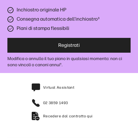
Inchiostro originale HP
Consegna automatica dell'inchiostro
³
Piani di stampa flessibili
Registrati
Modifica o annulla il tuo piano in qualsiasi momento: non ci
sono vincoli o canoni annui
.
⁵
Virtual Assistant
02 3859 1493
Recedere dal contratto qui