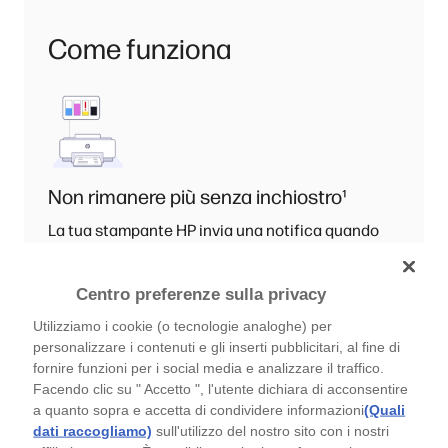
Come funziona
Non rimanere più senza inchiostro
¹
La tua stampante HP invia una notifica quando
l'inchiostro sta per esaurirsi,
¹
così potremo
spedirti automaticamente le nuove cartucce,
³
Centro preferenze sulla privacy
prima che le tue si esauriscano.
Utilizziamo i cookie (o tecnologie analoghe) per
personalizzare i contenuti e gli inserti pubblicitari, al fine di
fornire funzioni per i social media e analizzare il traffico.
Facendo clic su " Accetto ", l'utente dichiara di acconsentire
a quanto sopra e accetta di condividere informazioni
(Quali
dati raccogliamo)
sull'utilizzo del nostro sito con i nostri