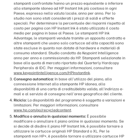
stampanti confrontate hanno un prezzo equivalente o inferiore
alla stampante idonea ad HP Instant Ink più costosa in ogni
Paese, espresso nella valuta locale, anno per anno. Per lo
studio non sono stati considerati i prezzi di saldi e offerte
speciali. Per determinare la percentuale dei risparmi rispetto al
costo per pagina con HP Instant Ink è stato utilizzato il costo
medio per pagina in base al Paese. Le stampanti HP Ink
Advantage, le stampanti vendute tramite un apposito contratto e
altre stampanti che usano solo cartucce ad alta capacità sono
state escluse in quanto non dotate di hardware e materiali di
consumo standard. Studio condotto da Keypoint Intelligence
anno per anno e commissionato da HP. Stampanti selezionate in
base alla quota di mercato riportata dal Quarterly Hardcopy
Peripherals di IDC. Per maggiori informazioni, consultare
www.keypointintelligence.com/HPInstantInk
.
Consegna automatica:
In base all'utilizzo del piano, alla
connessione Internet alla stampante HP idonea, alla
disponibilità di una carta di credito/debito valida, all'indirizzo e-
mail e al servizio di consegna nell'area geografica del cliente.
Riciclo:
La disponibilità del programma è soggetta a variazioni e
limitazioni. Per maggiori informazioni, consultare
www.hp.com/go/recycledcontent
.
Modifica o annulla in qualsiasi momento:
È possibile
modificare o annullare il piano online in qualsiasi momento. Se
si decide di disdire il piano HP Instant Ink, è possibile tornare a
utilizzare le cartucce originali HP Standard o XL. Per le
stampanti non HP+, è possibile tornare a utilizzare cartucce HP